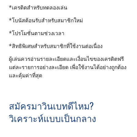
*เครดิตสำหรับทดลองเล่น
*โบนัสต้อนรับสำหรับสมาชิกใหม่
*โปรโมชั่นตามช่วงเวลา
*สิทธิพิเศษสำหรับสมาชิกที่ใช้งานต่อเนื่อง
ผู้เล่นควรอ่านรายละเอียดและเงื่อนไขของเครดิตฟรี
แต่ละรายการอย่างละเอียด เพื่อใช้งานได้อย่างถูกต้อง
และคุ้มค่าที่สุด
สมัครมาวินเบทดีไหม?
วิเคราะห์แบบเป็นกลาง