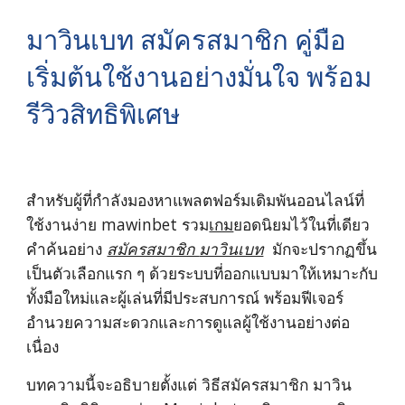
มาวินเบท สมัครสมาชิก คู่มือ
เริ่มต้นใช้งานอย่างมั่นใจ พร้อม
รีวิวสิทธิพิเศษ
สำหรับผู้ที่กำลังมองหาแพลตฟอร์มเดิมพันออนไลน์ที่
ใช้งานง่าย mawinbet รวม
เกม
ยอดนิยมไว้ในที่เดียว
คำค้นอย่าง
สมัครสมาชิก
มาวินเบท
มักจะปรากฏขึ้น
เป็นตัวเลือกแรก ๆ ด้วยระบบที่ออกแบบมาให้เหมาะกับ
ทั้งมือใหม่และผู้เล่นที่มีประสบการณ์ พร้อมฟีเจอร์
อำนวยความสะดวกและการดูแลผู้ใช้งานอย่างต่อ
เนื่อง
บทความนี้จะอธิบายตั้งแต่ วิธีสมัครสมาชิก มาวิน