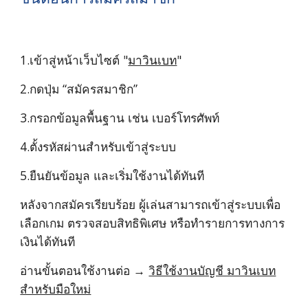
1.เข้าสู่หน้าเว็บไซต์ "
มาวินเบท
"
2.กดปุ่ม “สมัครสมาชิก”
3.กรอกข้อมูลพื้นฐาน เช่น เบอร์โทรศัพท์
4.ตั้งรหัสผ่านสำหรับเข้าสู่ระบบ
5.ยืนยันข้อมูล และเริ่มใช้งานได้ทันที
หลังจากสมัครเรียบร้อย ผู้เล่นสามารถเข้าสู่ระบบเพื่อ
เลือกเกม ตรวจสอบสิทธิพิเศษ หรือทำรายการทางการ
เงินได้ทันที
อ่านขั้นตอนใช้งานต่อ →
วิธีใช้งานบัญชี มาวินเบท
สำหรับมือใหม่