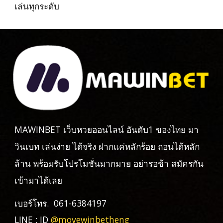
เล่นทุกระดับ
MAWINBET เว็บหวยออนไลน์ อันดับ1 ของไทย มา
วินเบท เล่นง่าย ได้จริง ฝากแค่หลักร้อย ถอนได้หลัก
ล้าน พร้อมรับโปรโมชั่นมากมาย อย่ารอช้า สมัครกัน
เข้ามาได้เลย
เบอร์
โทร. 061-6384197
LINE
: ID
@movewinbetheng