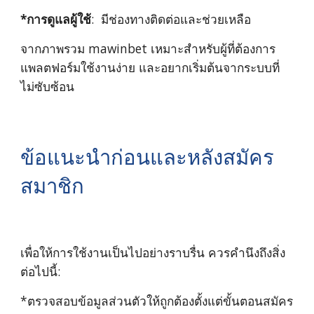
*การดูแลผู้ใช้
:
มีช่องทางติดต่อและช่วยเหลือ
จากภาพรวม mawinbet เหมาะสำหรับผู้ที่ต้องการ
แพลตฟอร์มใช้งานง่าย และอยากเริ่มต้นจากระบบที่
ไม่ซับซ้อน
ข้อแนะนำก่อนและหลังสมัคร
สมาชิก
เพื่อให้การใช้งานเป็นไปอย่างราบรื่น ควรคำนึงถึงสิ่ง
ต่อไปนี้:
*ตรวจสอบข้อมูลส่วนตัวให้ถูกต้องตั้งแต่ขั้นตอนสมัคร