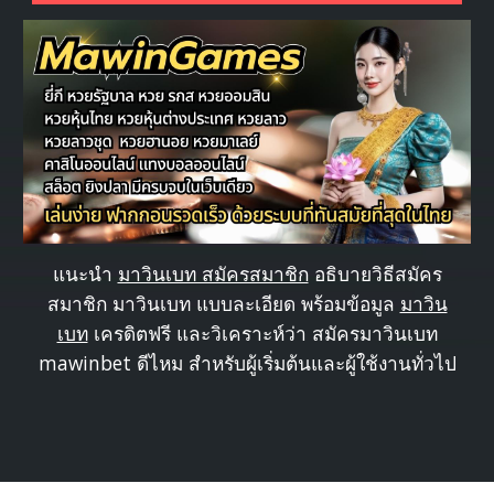
แนะนำ
มาวินเบท สมัครสมาชิก
อธิบายวิธีสมัคร
สมาชิก มาวินเบท แบบละเอียด พร้อมข้อมูล
มาวิน
เบท
เครดิตฟรี และวิเคราะห์ว่า สมัครมาวินเบท
mawinbet ดีไหม สำหรับผู้เริ่มต้นและผู้ใช้งานทั่วไป