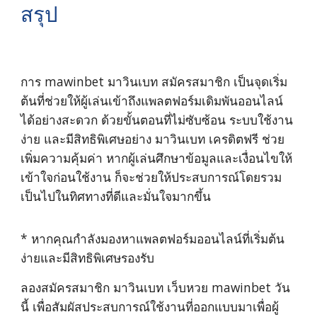
สรุป
การ mawinbet มาวินเบท สมัครสมาชิก เป็นจุดเริ่ม
ต้นที่ช่วยให้ผู้เล่นเข้าถึงแพลตฟอร์มเดิมพันออนไลน์
ได้อย่างสะดวก ด้วยขั้นตอนที่ไม่ซับซ้อน ระบบใช้งาน
ง่าย และมีสิทธิพิเศษอย่าง มาวินเบท เครดิตฟรี ช่วย
เพิ่มความคุ้มค่า หากผู้เล่นศึกษาข้อมูลและเงื่อนไขให้
เข้าใจก่อนใช้งาน ก็จะช่วยให้ประสบการณ์โดยรวม
เป็นไปในทิศทางที่ดีและมั่นใจมากขึ้น
* หากคุณกำลังมองหาแพลตฟอร์มออนไลน์ที่เริ่มต้น
ง่ายและมีสิทธิพิเศษรองรับ
ลองสมัครสมาชิก มาวินเบท เว็บหวย mawinbet วัน
นี้ เพื่อสัมผัสประสบการณ์ใช้งานที่ออกแบบมาเพื่อผู้