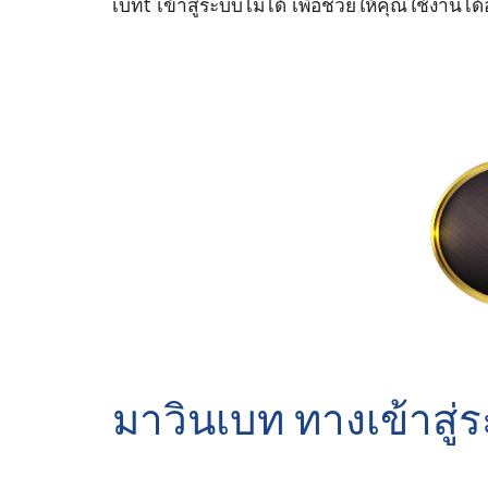
เบทt เข้าสู่ระบบไม่ได้ เพื่อช่วยให้คุณใช้งานไ
มาวินเบท ทางเข้าสู่