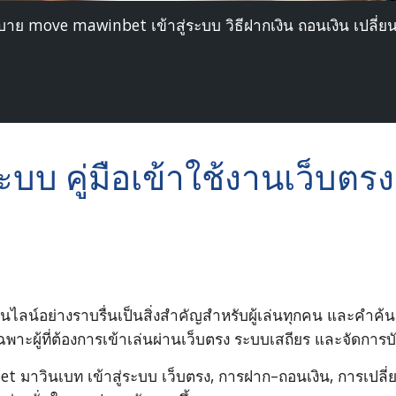
ธิบาย move mawinbet เข้าสู่ระบบ วิธีฝากเงิน ถอนเงิน เปลี
ระบบ คู่มือเข้าใช้งานเว็บ
ไลน์อย่างราบรื่นเป็นสิ่งสำคัญสำหรับผู้เล่นทุกคน และคำค
ยเฉพาะผู้ที่ต้องการเข้าเล่นผ่านเว็บตรง ระบบเสถียร และจัดการ
et มาวินเบท เข้าสู่ระบบ เว็บตรง, การฝาก–ถอนเงิน, การเปล