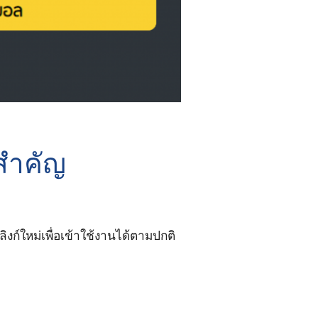
งสำคัญ
ิงก์ใหม่เพื่อเข้าใช้งานได้ตามปกติ