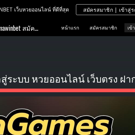
ET เว็บหวยออนไลน์ ที่ดีที่สุด
สมัครสมาชิก | เข้าสู่
ip to main content
Skip to navigat
มาวินเบท หวยออนไลน์ mawinbet สมัครสมาชิกหวยง่าย ใช้งานสะดวก
หน้าแรก
สมัครสมาชิก
เข้
าสู่ระบบ หวยออนไลน์
เว็บตรง ฝา