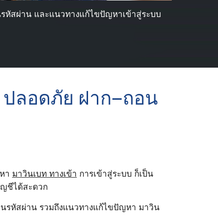
่ยนรหัสผ่าน และแนวทางแก้ไขปัญหาเข้าสู่ระบบ
ตรง ปลอดภัย ฝาก–ถอน
้นหา
มาวินเบท ทางเข้า
การเข้าสู่ระบบ ก็เป็น
บัญชีได้สะดวก
ี่ยนรหัสผ่าน รวมถึงแนวทางแก้ไขปัญหา มาวิน