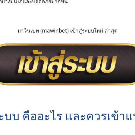
ด้อย่างมั่นใจและปลอดภัยมากขึ้น
มาวินเบท (mawinbet) เข้าสู่ระบบใหม่ ล่าสุด
ระบบ คืออะไร และควรเข้าแบ