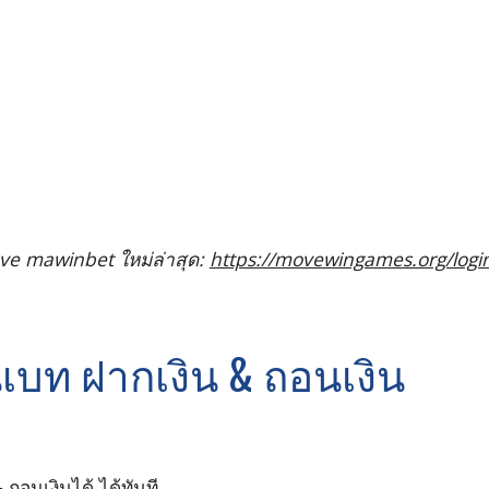
ove mawinbet ใหม่ล่าสุด:
https://movewingames.org/logi
นเบท ฝากเงิน & ถอนเงิน
 ถอนเงินได้ ได้ทันที