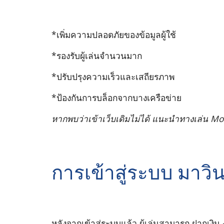
*เพิ่มความปลอดภัยของข้อมูลผู้ใช้
*รองรับผู้เล่นจำนวนมาก
*ปรับปรุงความเร็วและเสถียรภาพ
*ป้องกันการบล็อกจากบางเครือข่าย
หากพบว่าเข้าเว็บเดิมไม่ได้ แนะนำทางเล่น M
การเข้าสู่ระบบ มาวิ
หลังจากเข้าสู่ระบบแล้ว ผู้เล่นสามารถ ฝากเงิน -