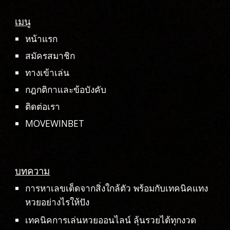
เมนู
หน้าแรก
สมัครสมาชิก
ทางเข้าเล่น
กฎกติกาและข้อบังคับ
ติดต่อเรา
MOVEWINBET
บทความ
การหาเลขเด็ดจากสิ่งใกล้ตัว พร้อมกับเทคนิคแทง
หวยอย่างไรให้ปัง
เทคนิคการเล่นหวยออนไลน์ ลุ้นรวยได้ทุกงวด